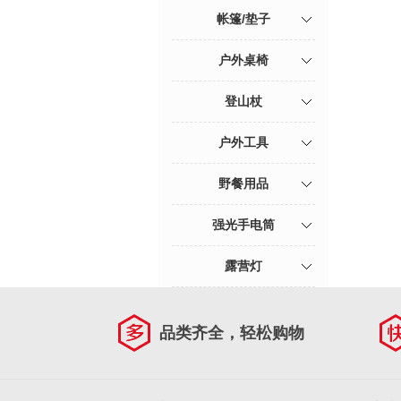
帐篷/垫子
户外桌椅
登山杖
户外工具
野餐用品
强光手电筒
露营灯
品类齐全，轻松购物